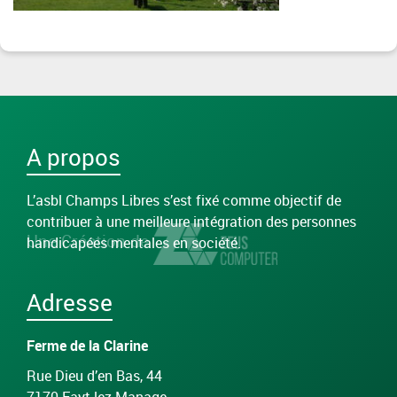
A propos
L’asbl Champs Libres s’est fixé comme objectif de
contribuer à une meilleure intégration des personnes
Une Création de
handicapées mentales en société.
Adresse
Ferme de la Clarine
Rue Dieu d’en Bas, 44