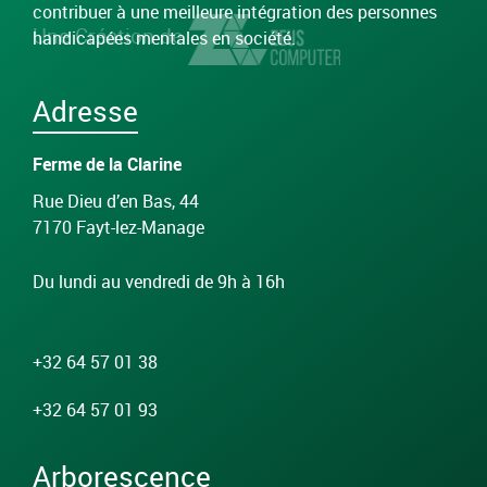
contribuer à une meilleure intégration des personnes
Une Création de
handicapées mentales en société.
Adresse
Ferme de la Clarine
Rue Dieu d’en Bas, 44
7170 Fayt-lez-Manage
Du lundi au vendredi de 9h à 16h
+32 64 57 01 38
+32 64 57 01 93
Arborescence